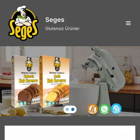
İçeriğe
geç
Seges
Glutensiz Ürünler