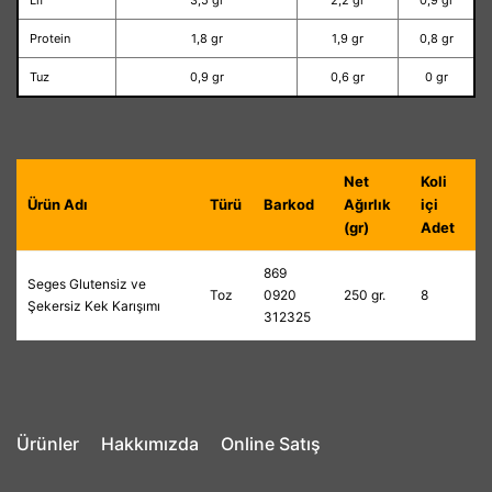
Lif
3,5 gr
2,2 gr
0,9 gr
Protein
1,8 gr
1,9 gr
0,8 gr
Tuz
0,9 gr
0,6 gr
0 gr
Net
Koli
Ürün Adı
Türü
Barkod
Ağırlık
içi
(gr)
Adet
869
Seges Glutensiz ve
Toz
0920
250 gr.
8
Şekersiz Kek Karışımı
312325
Ürünler
Hakkımızda
Online Satış