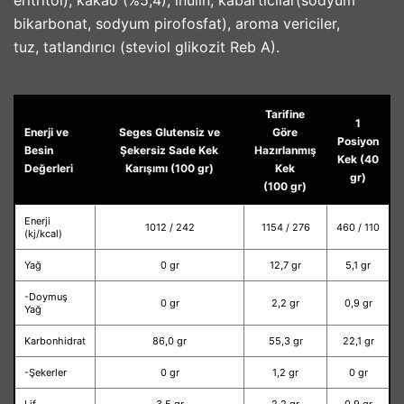
eritritol), kakao (%5,4), inülin, kabartıcılar(sodyum
bikarbonat, sodyum pirofosfat), aroma vericiler,
tuz, tatlandırıcı (steviol glikozit Reb A).
Tarifine
1
Enerji ve
Seges Glutensiz ve
Göre
Posiyon
Besin
Şekersiz Sade Kek
Hazırlanmış
Kek (40
Değerleri
Karışımı (100 gr)
Kek
gr)
(100 gr)
Enerji
1012 / 242
1154 / 276
460 / 110
(kj/kcal)
Yağ
0 gr
12,7 gr
5,1 gr
-Doymuş
0 gr
2,2 gr
0,9 gr
Yağ
Karbonhidrat
86,0 gr
55,3 gr
22,1 gr
-Şekerler
0 gr
1,2 gr
0 gr